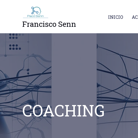
Ir
al
INICIO
AC
contenido
Francisco Senn
COACHING