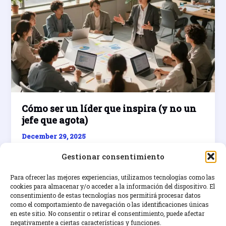
Cómo ser un líder que inspira (y no un
jefe que agota)
December 29, 2025
Aprende a ser un líder inspirador y no un jefe
Gestionar consentimiento
agotador con este artículo de coaching en
liderazgo.
Para ofrecer las mejores experiencias, utilizamos tecnologías como las
cookies para almacenar y/o acceder a la información del dispositivo. El
consentimiento de estas tecnologías nos permitirá procesar datos
Cómo
Read Post »
como el comportamiento de navegación o las identificaciones únicas
ser
en este sitio. No consentir o retirar el consentimiento, puede afectar
un
negativamente a ciertas características y funciones.