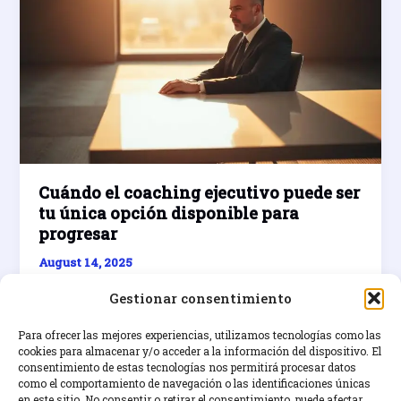
Cuándo el coaching ejecutivo puede ser
tu única opción disponible para
progresar
August 14, 2025
Descubre cómo el coaching ejecutivo puede marcar
Gestionar consentimiento
la diferencia en tu carrera y ser la clave para un
desarrollo profesional y liderazgo efectivo.
Para ofrecer las mejores experiencias, utilizamos tecnologías como las
cookies para almacenar y/o acceder a la información del dispositivo. El
consentimiento de estas tecnologías nos permitirá procesar datos
Cuándo
Read Post »
como el comportamiento de navegación o las identificaciones únicas
el
en este sitio. No consentir o retirar el consentimiento, puede afectar