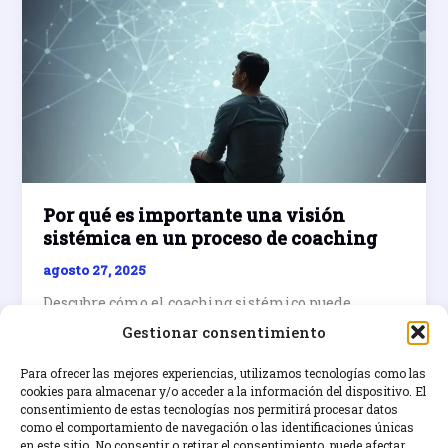
Por qué es importante una visión
sistémica en un proceso de coaching
agosto 27, 2025
Descubre cómo el coaching sistémico puede
transformar tu vida considerando las
Gestionar consentimiento
consecuencias a futuro de tus decisiones. Aprende a
tomar decisiones informadas y sistémicas hoy.
Para ofrecer las mejores experiencias, utilizamos tecnologías como las
cookies para almacenar y/o acceder a la información del dispositivo. El
consentimiento de estas tecnologías nos permitirá procesar datos
Por
Leer entrada »
como el comportamiento de navegación o las identificaciones únicas
qué
en este sitio. No consentir o retirar el consentimiento, puede afectar