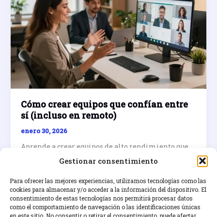
Cómo crear equipos que confían entre
sí (incluso en remoto)
enero 30, 2026
Aprende a crear equipos de alto rendimiento que
confían entre sí, incluso en remoto. Descubre
Gestionar consentimiento
estrategias prácticas para fomentar la confianza y
la colaboración.
Para ofrecer las mejores experiencias, utilizamos tecnologías como las
cookies para almacenar y/o acceder a la información del dispositivo. El
consentimiento de estas tecnologías nos permitirá procesar datos
Cómo
Leer entrada »
como el comportamiento de navegación o las identificaciones únicas
crear
en este sitio. No consentir o retirar el consentimiento, puede afectar