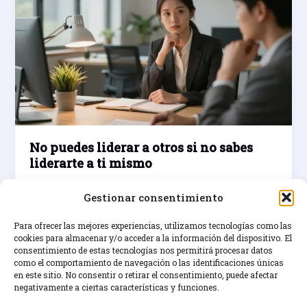
No puedes liderar a otros si no sabes
liderarte a ti mismo
enero 30, 2026
Gestionar consentimiento
Aprende a liderar tu vida con autoliderazgo y
transforma tu potencial.
Para ofrecer las mejores experiencias, utilizamos tecnologías como las
cookies para almacenar y/o acceder a la información del dispositivo. El
consentimiento de estas tecnologías nos permitirá procesar datos
No
Leer entrada »
como el comportamiento de navegación o las identificaciones únicas
puedes
en este sitio. No consentir o retirar el consentimiento, puede afectar
liderar
negativamente a ciertas características y funciones.
a