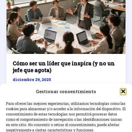
Cómo ser un líder que inspira (y no un
jefe que agota)
diciembre 29, 2025
Aprende a ser un líder inspirador y no un jefe
Gestionar consentimiento
agotador con este artículo de coaching en
liderazgo.
Para ofrecer las mejores experiencias, utilizamos tecnologías como las
cookies para almacenar y/o acceder a la información del dispositivo. El
consentimiento de estas tecnologías nos permitirá procesar datos
Cómo
Leer entrada »
como el comportamiento de navegación o las identificaciones únicas
ser
en este sitio. No consentir o retirar el consentimiento, puede afectar
un
negativamente a ciertas características y funciones.