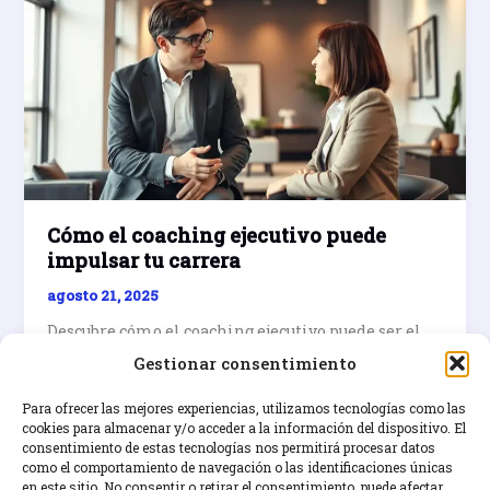
Cómo el coaching ejecutivo puede
impulsar tu carrera
agosto 21, 2025
Descubre cómo el coaching ejecutivo puede ser el
catalizador que lleve tu desarrollo profesional y
Gestionar consentimiento
liderazgo al siguiente nivel. Transforma tu
carrera.
Para ofrecer las mejores experiencias, utilizamos tecnologías como las
cookies para almacenar y/o acceder a la información del dispositivo. El
consentimiento de estas tecnologías nos permitirá procesar datos
Cómo
Leer entrada »
como el comportamiento de navegación o las identificaciones únicas
el
en este sitio. No consentir o retirar el consentimiento, puede afectar