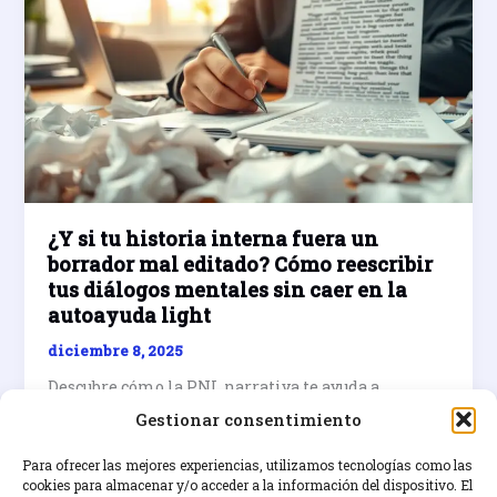
¿Y si tu historia interna fuera un
borrador mal editado? Cómo reescribir
tus diálogos mentales sin caer en la
autoayuda light
diciembre 8, 2025
Descubre cómo la PNL narrativa te ayuda a
reescribir tus diálogos internos y transformar
Gestionar consentimiento
historias mentales limitantes en versiones
potentes y reales
Para ofrecer las mejores experiencias, utilizamos tecnologías como las
cookies para almacenar y/o acceder a la información del dispositivo. El