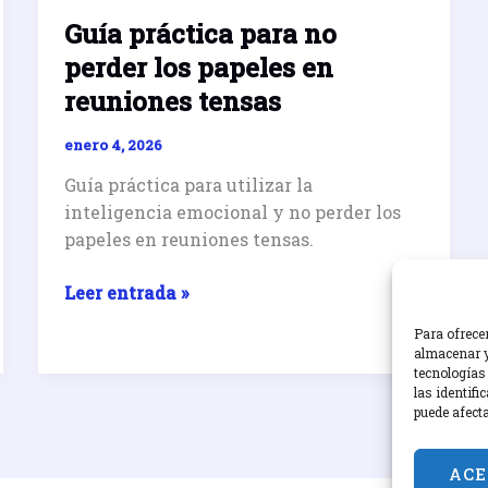
Guía práctica para no
perder los papeles en
reuniones tensas
enero 4, 2026
Guía práctica para utilizar la
inteligencia emocional y no perder los
papeles en reuniones tensas.
Guía
Leer entrada »
práctica
Para ofrece
para
almacenar y
no
tecnologías
las identifi
perder
puede afect
los
papeles
ACE
en