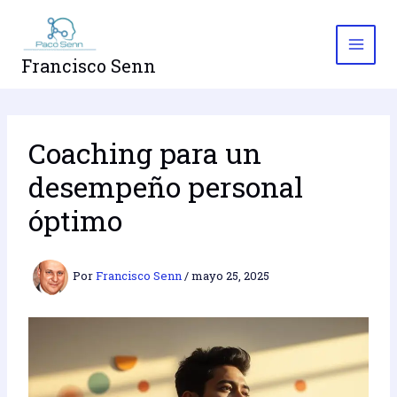
Ir
al
contenido
Francisco Senn
Coaching para un
desempeño personal
óptimo
Por
Francisco Senn
/
mayo 25, 2025