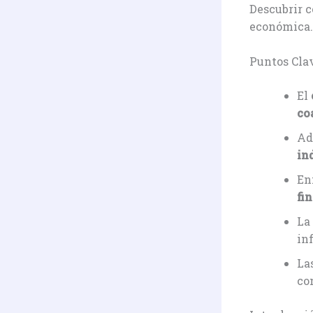
Descubrir 
económica. 
Puntos Cla
El
co
Ad
in
En
fi
La
in
La
co