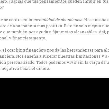
nero. ¿Sabías que tus pensamientos pueden influir en tus
o?
e se centra en la
mentalidad de abundancia
. Nos enseña 
ero de una manera más positiva. Esto no solo mejora nue
no que también nos ayuda a fijar metas alcanzables. Así,
onal y financieramente.
 el coaching financiero nos da las herramientas para al
nanciera. Nos enseña a superar nuestras limitaciones y a 
ión personalizado. Todos podemos vivir sin la carga de 
negativa hacia el dinero.