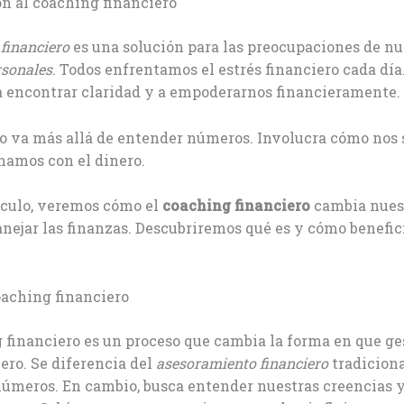
n al coaching financiero
financiero
es una solución para las preocupaciones de nu
rsonales
. Todos enfrentamos el estrés financiero cada dí
a encontrar claridad y a empoderarnos financieramente.
so va más allá de entender números. Involucra cómo nos
namos con el dinero.
ículo, veremos cómo el
coaching financiero
cambia nues
nejar las finanzas. Descubriremos qué es y cómo benefic
oaching financiero
 financiero es un proceso que cambia la forma en que g
ero. Se diferencia del
asesoramiento financiero
tradiciona
úmeros. En cambio, busca entender nuestras creencias y