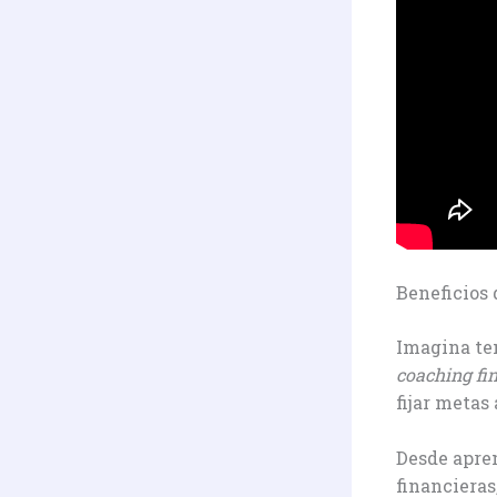
Beneficios 
Imagina ten
coaching fi
fijar metas
Desde apren
financieras