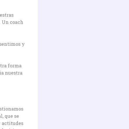
estras
a. Un coach
 sentimos y
tra forma
ia nuestra
estionamos
l, que se
 actitudes