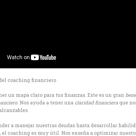
del coaching financiero
er un mapa claro para tus finanzas. Este es un gran
bene
nanciero
. Nos ayuda a tener una
claridad financiera
que no
 alcanzables.
der a manejar nuestras deudas hasta desarrollar habili
, el coaching es muy útil. Nos enseña a optimizar nuestr