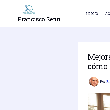
Ir
al
INICIO
AC
contenido
Francisco Senn
Mejor
cómo
Por
Fr