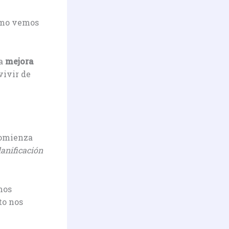
cómo vemos
La
mejora
vivir de
Comienza
lanificación
mos
to nos