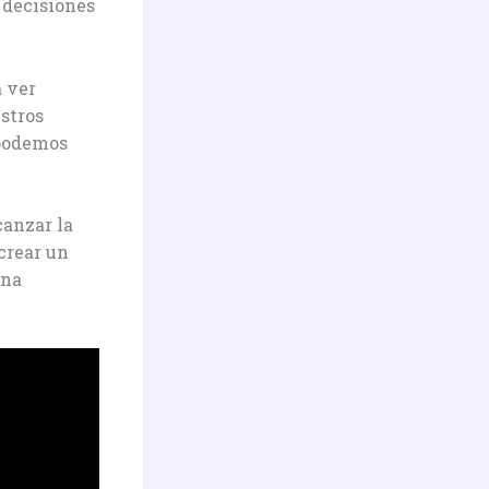
 decisiones
a ver
stros
 podemos
canzar la
crear un
una