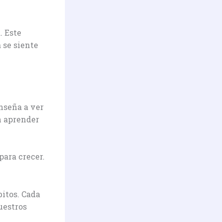
. Este
 se siente
nseña a ver
n aprender
para crecer.
bitos. Cada
uestros