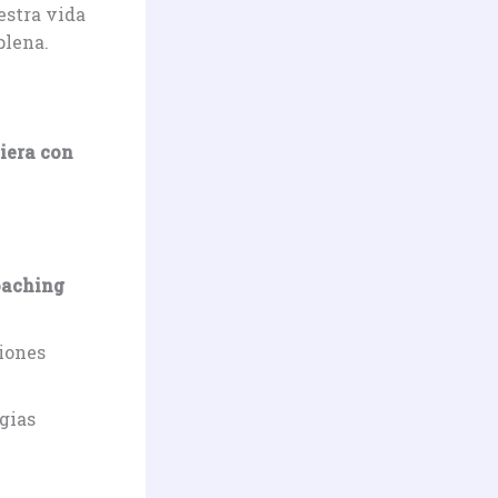
estra vida
plena.
iera con
oaching
iones
gias