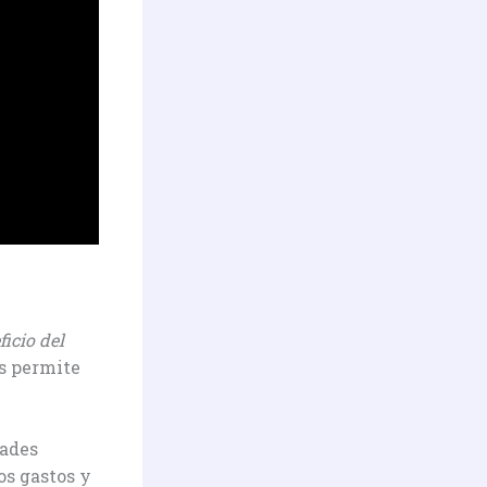
ficio del
s permite
dades
os gastos y