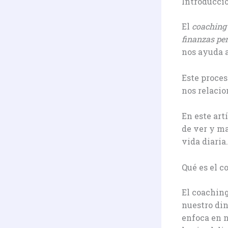
Introducció
El
coaching 
finanzas pe
nos ayuda 
Este proce
nos relacio
En este art
de ver y ma
vida diaria.
Qué es el c
El coaching
nuestro din
enfoca en n