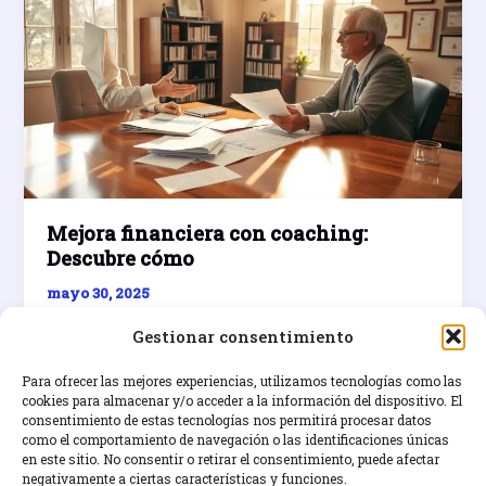
Mejora financiera con coaching:
Descubre cómo
mayo 30, 2025
Descubre estrategias de ahorro y educación
Gestionar consentimiento
financiera para lograr independencia económica
con la mejora financiera con coaching.
Para ofrecer las mejores experiencias, utilizamos tecnologías como las
cookies para almacenar y/o acceder a la información del dispositivo. El
consentimiento de estas tecnologías nos permitirá procesar datos
Mejora
Leer entrada »
como el comportamiento de navegación o las identificaciones únicas
financiera
en este sitio. No consentir o retirar el consentimiento, puede afectar
con
negativamente a ciertas características y funciones.