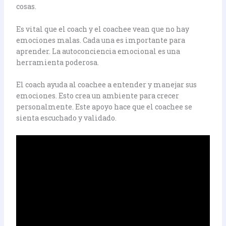
cosas.
Es vital que el coach y el coachee vean que no hay
emociones malas. Cada una es importante para
aprender. La autoconciencia emocional es una
herramienta poderosa.
El coach ayuda al coachee a entender y manejar sus
emociones. Esto crea un ambiente para crecer
personalmente. Este apoyo hace que el coachee se
sienta escuchado y validado.