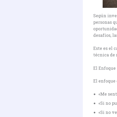
Según inves
personas qu
oportunidad
desafíos, l
Este es el 
técnica de
El Enfoque 
El enfoque 
«Me sent
«Si no p
«Si no ve