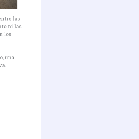
ntre las
to ni las
n los
o, una
va.