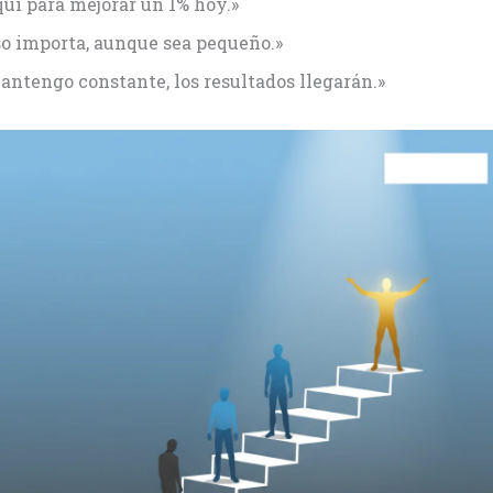
quí para mejorar un 1% hoy.»
so importa, aunque sea pequeño.»
antengo constante, los resultados llegarán.»