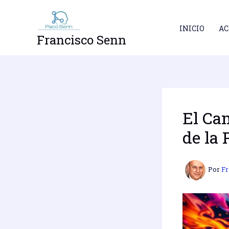
Ir
al
INICIO
AC
contenido
Francisco Senn
El Ca
de la
Por
Fr