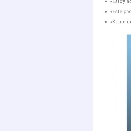
«Estoy a
«Este pa
«Si me m