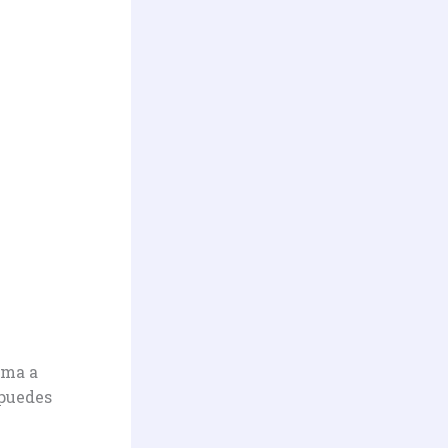
ima a
 puedes