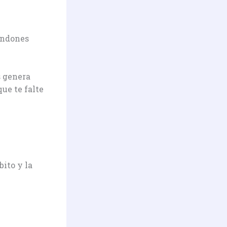
andones
s genera
ue te falte
bito y la