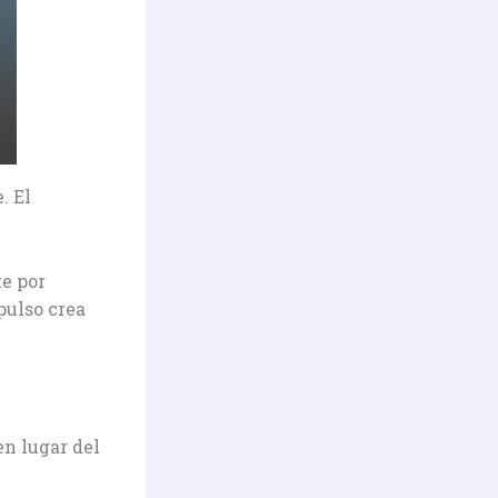
. El
te por
pulso crea
en lugar del