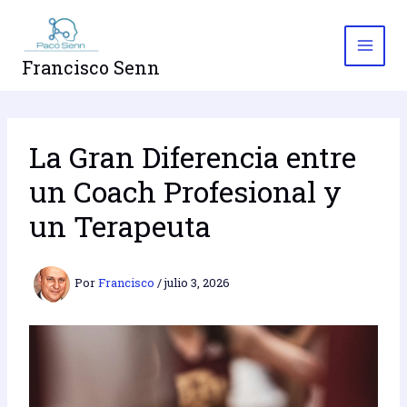
Ir
al
contenido
Francisco Senn
La Gran Diferencia entre
un Coach Profesional y
un Terapeuta
Por
Francisco
/
julio 3, 2026