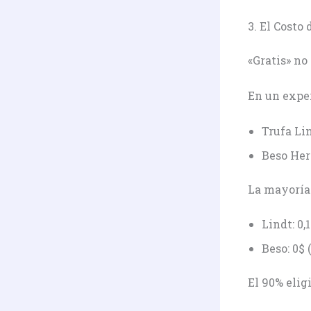
3. El Costo 
«Gratis» no
En un exper
Trufa Lin
Beso Hers
La mayoría 
Lindt: 0,
Beso: 0$ 
El 90% eligi