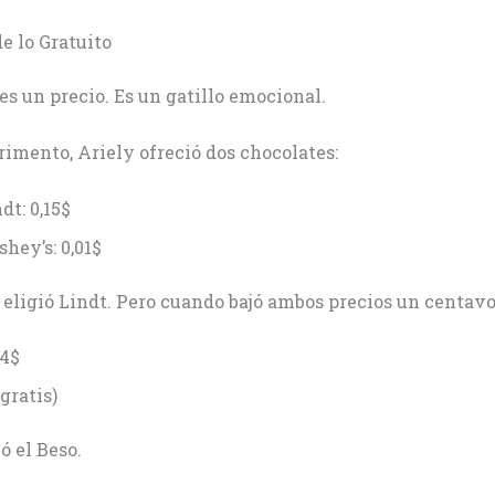
de lo Gratuito
 es un precio. Es un gatillo emocional.
imento, Ariely ofreció dos chocolates:
dt: 0,15$
hey’s: 0,01$
eligió Lindt. Pero cuando bajó ambos precios un centavo
14$
(gratis)
ó el Beso.