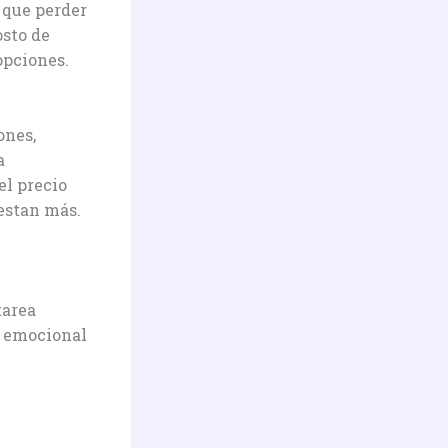
 que perder
osto de
opciones.
ones,
a
el precio
uestan más.
tarea
o emocional