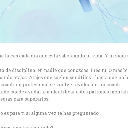
e haces cada día que está saboteando tu vida. Y ni siquie
lta de disciplina. Ni nadie que conozcas. Eres tú. O más bi
ando atajos. Atajos que suelen ser útiles… hasta que no l
 coaching profesional se vuelve invaluable: un coach
do puede ayudarte a identificar estos patrones mentale
tegias para superarlos.
lo es para ti si alguna vez te has preguntado:
 hice algo tan estúpido?