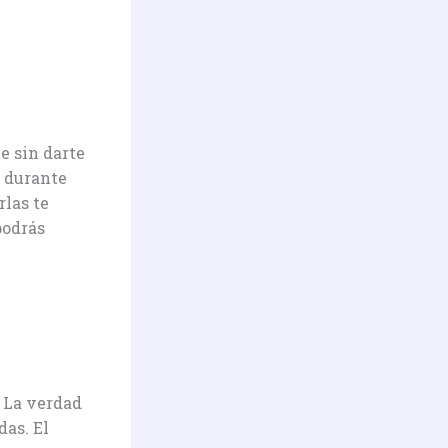
e sin darte
ó durante
las te
podrás
. La verdad
as. El