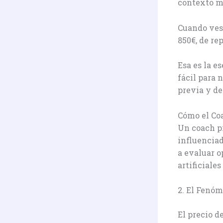
contexto m
Cuando ves 
850€, de re
Esa es la e
fácil para 
previa y de
Cómo el Co
Un coach pr
influenciad
a evaluar o
artificiale
2. El Fenóm
El precio d