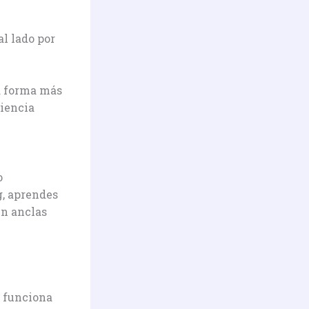
al lado por
La forma más
riencia
o
g, aprendes
en anclas
o funciona