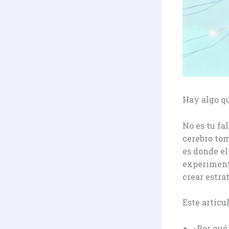
Hay algo qu
No es tu fa
cerebro tom
es donde el
experimenta
crear estra
Este artícu
¿Por qué