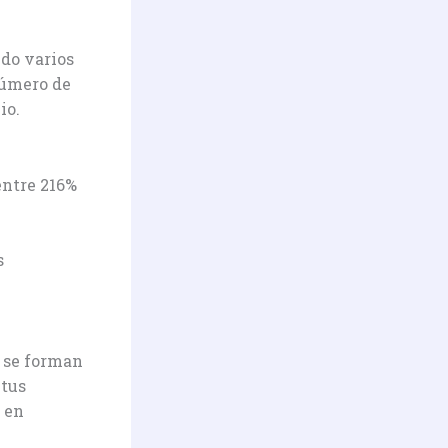
ndo varios
 número de
io.
entre 216%
s
o se forman
 tus
 en