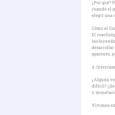
¿Por qué? P
cuando el p
elegir una 
Cómo el Co
El coaching
incluyendo 
desarrollar
aparente, p
4. Interca
¿Alguna vez
difícil? ¿S
y monetari
Vivimos en 