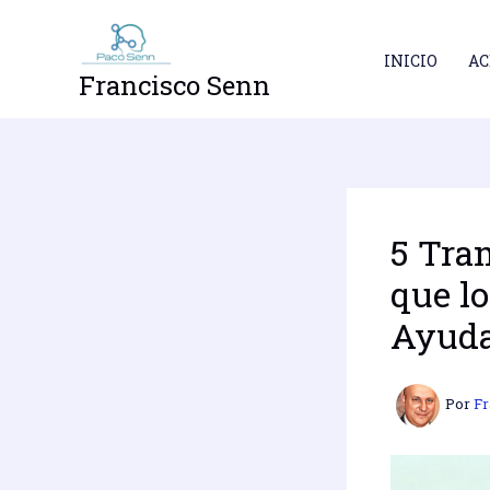
Ir
al
INICIO
AC
contenido
Francisco Senn
5 Tra
que l
Ayuda
Por
Fr