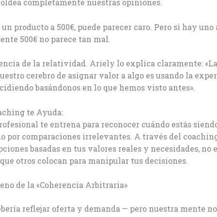
oldea completamente nuestras opiniones.
un producto a 500€, puede parecer caro. Pero si hay uno 
pente 500€ no parece tan mal.
sencia de la relatividad. Ariely lo explica claramente: «
nuestro cerebro de asignar valor a algo es usando la expe
cidiendo basándonos en lo que hemos visto antes».
aching te Ayuda:
ofesional te entrena para reconocer cuándo estás siend
o por comparaciones irrelevantes. A través del coachin
pciones basadas en tus valores reales y necesidades, no 
s que otros colocan para manipular tus decisiones.
eno de la «Coherencia Arbitraria»
ebería reflejar oferta y demanda — pero nuestra mente n