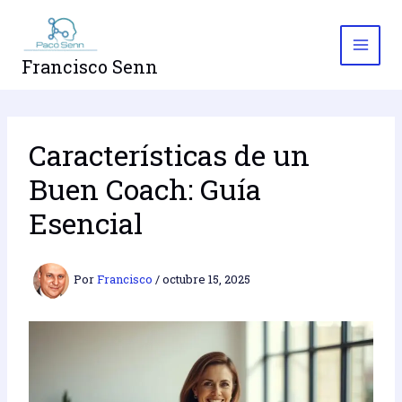
Ir
al
contenido
Francisco Senn
Características de un
Buen Coach: Guía
Esencial
Por
Francisco
/
octubre 15, 2025