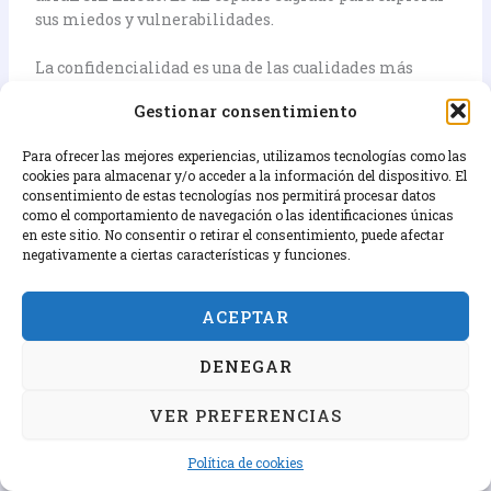
sus miedos y vulnerabilidades.
La confidencialidad es una de las cualidades más
importantes de un coach profesional.
Gestionar consentimiento
Límites de la Confidencialidad
Para ofrecer las mejores experiencias, utilizamos tecnologías como las
cookies para almacenar y/o acceder a la información del dispositivo. El
La confidencialidad tiene límites. Estos límites
consentimiento de estas tecnologías nos permitirá procesar datos
deben ser claros desde el inicio.
como el comportamiento de navegación o las identificaciones únicas
en este sitio. No consentir o retirar el consentimiento, puede afectar
negativamente a ciertas características y funciones.
Los límites son cuando hay riesgo de daño a alguien.
Si un cliente habla de hacerse daño, la
confidencialidad tiene que ceder.
ACEPTAR
Un coach establece estos límites desde el principio.
DENEGAR
Es una conversación abierta sobre la ética de la
relación.
VER PREFERENCIAS
Integridad y Transparencia en la Relación de
Política de cookies
Coaching